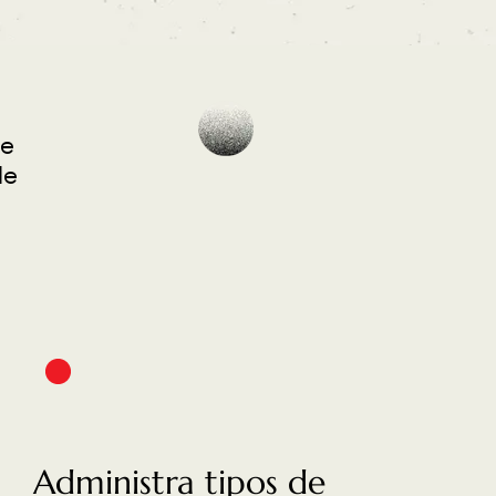
de
de
Administra tipos de