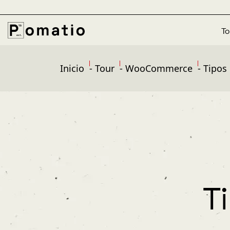
To
Inicio
-
Tour
-
WooCommerce
-
Tipos
T